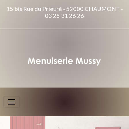
15 bis Rue du Prieuré - 52000 CHAUMONT -
03 25 31 26 26